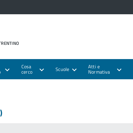
 TRENTINO
Cosa
Atti e
Scuole
o
cerco
Normativa
)