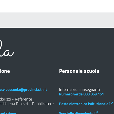
ione
Personale scuola
Informazioni insegnanti
e.vivoscuola@provincia.tn.it
Numero verde 800.069.151
dorizzi - Referente
ddalena Ribezzi - Pubblicatore
Posta elettronica istituzionale
redazione
Sportello dipendente